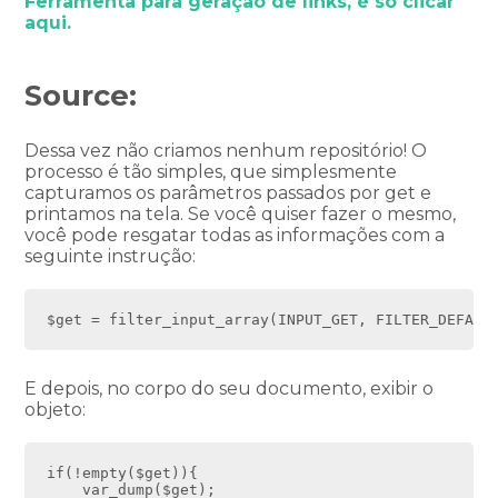
Ferramenta para geração de links, é só clicar
aqui.
Source:
Dessa vez não criamos nenhum repositório! O
processo é tão simples, que simplesmente
capturamos os parâmetros passados por get e
printamos na tela. Se você quiser fazer o mesmo,
você pode resgatar todas as informações com a
seguinte instrução:
$get = filter_input_array(INPUT_GET, FILTER_DEFAUL
E depois, no corpo do seu documento, exibir o
objeto:
if(!empty($get)){
    var_dump($get);